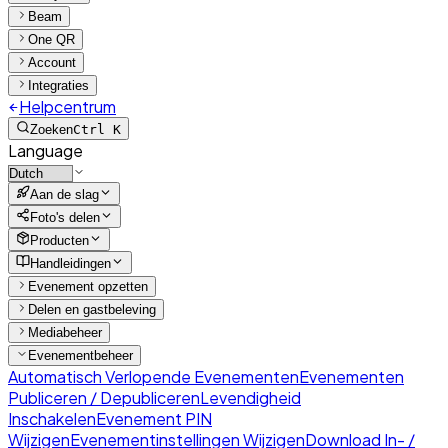
Beam
One QR
Account
Integraties
Helpcentrum
Zoeken
Ctrl K
Language
Aan de slag
Foto's delen
Producten
Handleidingen
Evenement opzetten
Delen en gastbeleving
Mediabeheer
Evenementbeheer
Automatisch Verlopende Evenementen
Evenementen
Publiceren / Depubliceren
Levendigheid
Inschakelen
Evenement PIN
Wijzigen
Evenementinstellingen Wijzigen
Download In- /