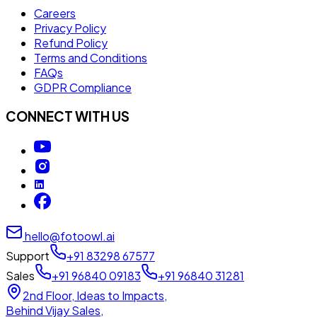
Careers
Privacy Policy
Refund Policy
Terms and Conditions
FAQs
GDPR Compliance
CONNECT WITH US
hello@fotoowl.ai
Support
+91 83298 67577
Sales
+91 96840 09183
+91 96840 31281
2nd Floor, Ideas to Impacts,
Behind Vijay Sales,