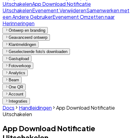
Uitschakelen
App Download Notificatie
Uitschakelen
Evenement Verwijderen
Samenwerken met
een Andere Gebruiker
Evenement Omzetten naar
Herinneringen
Ontwerp en branding
Geavanceerd ontwerp
Klantmeldingen
Geselecteerde foto's downloaden
Gastupload
Fotoverkoop
Analytics
Beam
One QR
Account
Integraties
Docs
Handleidingen
App Download Notificatie
Uitschakelen
App Download Notificatie
Uitschakelen