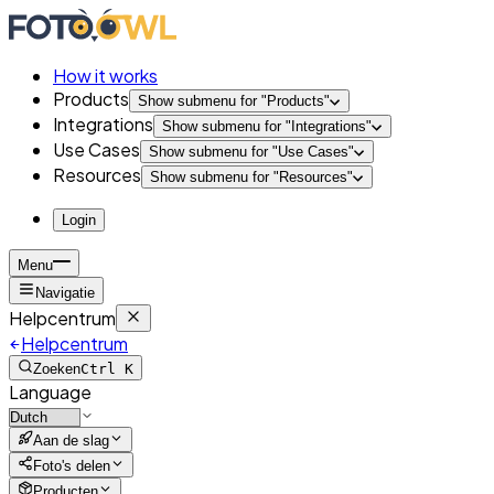
How it works
Products
Show submenu for "
Products
"
Integrations
Show submenu for "
Integrations
"
Use Cases
Show submenu for "
Use Cases
"
Resources
Show submenu for "
Resources
"
Login
Menu
Navigatie
Helpcentrum
Helpcentrum
Zoeken
Ctrl K
Language
Aan de slag
Foto's delen
Producten