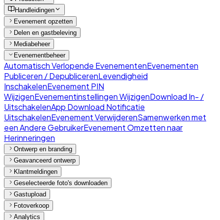
Handleidingen
Evenement opzetten
Delen en gastbeleving
Mediabeheer
Evenementbeheer
Automatisch Verlopende Evenementen
Evenementen
Publiceren / Depubliceren
Levendigheid
Inschakelen
Evenement PIN
Wijzigen
Evenementinstellingen Wijzigen
Download In- /
Uitschakelen
App Download Notificatie
Uitschakelen
Evenement Verwijderen
Samenwerken met
een Andere Gebruiker
Evenement Omzetten naar
Herinneringen
Ontwerp en branding
Geavanceerd ontwerp
Klantmeldingen
Geselecteerde foto's downloaden
Gastupload
Fotoverkoop
Analytics