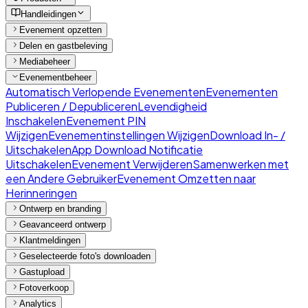
Handleidingen
Evenement opzetten
Delen en gastbeleving
Mediabeheer
Evenementbeheer
Automatisch Verlopende Evenementen
Evenementen
Publiceren / Depubliceren
Levendigheid
Inschakelen
Evenement PIN
Wijzigen
Evenementinstellingen Wijzigen
Download In- /
Uitschakelen
App Download Notificatie
Uitschakelen
Evenement Verwijderen
Samenwerken met
een Andere Gebruiker
Evenement Omzetten naar
Herinneringen
Ontwerp en branding
Geavanceerd ontwerp
Klantmeldingen
Geselecteerde foto's downloaden
Gastupload
Fotoverkoop
Analytics