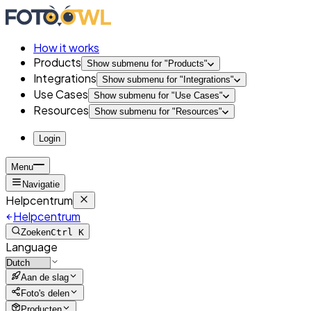
How it works
Products
Show submenu for "
Products
"
Integrations
Show submenu for "
Integrations
"
Use Cases
Show submenu for "
Use Cases
"
Resources
Show submenu for "
Resources
"
Login
Menu
Navigatie
Helpcentrum
Helpcentrum
Zoeken
Ctrl K
Language
Aan de slag
Foto's delen
Producten