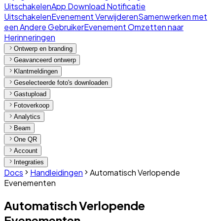
Uitschakelen
App Download Notificatie
Uitschakelen
Evenement Verwijderen
Samenwerken met
een Andere Gebruiker
Evenement Omzetten naar
Herinneringen
Ontwerp en branding
Geavanceerd ontwerp
Klantmeldingen
Geselecteerde foto's downloaden
Gastupload
Fotoverkoop
Analytics
Beam
One QR
Account
Integraties
Docs
Handleidingen
Automatisch Verlopende
Evenementen
Automatisch Verlopende
Evenementen