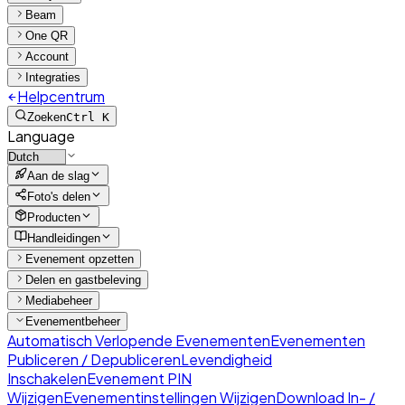
Beam
One QR
Account
Integraties
Helpcentrum
Zoeken
Ctrl K
Language
Aan de slag
Foto's delen
Producten
Handleidingen
Evenement opzetten
Delen en gastbeleving
Mediabeheer
Evenementbeheer
Automatisch Verlopende Evenementen
Evenementen
Publiceren / Depubliceren
Levendigheid
Inschakelen
Evenement PIN
Wijzigen
Evenementinstellingen Wijzigen
Download In- /