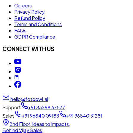
Careers
Privacy Policy
Refund Policy
Terms and Conditions
FAQs
GDPR Compliance
CONNECT WITH US
hello@fotoowl.ai
Support
+91 83298 67577
Sales
+91 96840 09183
+91 96840 31281
2nd Floor, Ideas to Impacts,
Behind Vijay Sales,