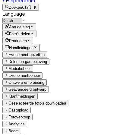
Helpcentrum
Zoeken
Ctrl K
Language
Aan de slag
Foto's delen
Producten
Handleidingen
Evenement opzetten
Delen en gastbeleving
Mediabeheer
Evenementbeheer
Ontwerp en branding
Geavanceerd ontwerp
Klantmeldingen
Geselecteerde foto's downloaden
Gastupload
Fotoverkoop
Analytics
Beam