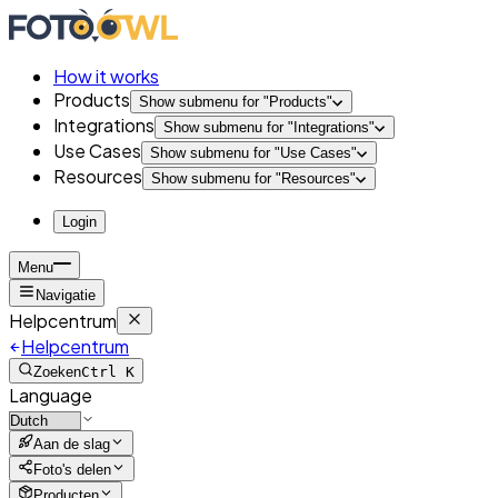
How it works
Products
Show submenu for "
Products
"
Integrations
Show submenu for "
Integrations
"
Use Cases
Show submenu for "
Use Cases
"
Resources
Show submenu for "
Resources
"
Login
Menu
Navigatie
Helpcentrum
Helpcentrum
Zoeken
Ctrl K
Language
Aan de slag
Foto's delen
Producten