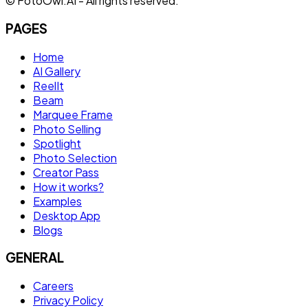
© FotoOwl.AI - All rights reserved.
PAGES
Home
AI Gallery
ReelIt
Beam
Marquee Frame
Photo Selling
Spotlight
Photo Selection
Creator Pass
How it works?
Examples
Desktop App
Blogs
GENERAL
Careers
Privacy Policy