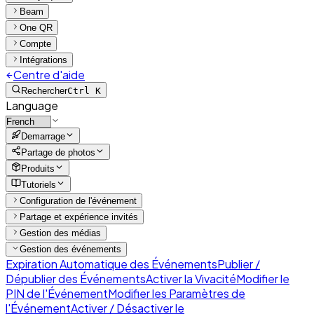
Beam
One QR
Compte
Intégrations
Centre d'aide
Rechercher
Ctrl K
Language
Demarrage
Partage de photos
Produits
Tutoriels
Configuration de l'événement
Partage et expérience invités
Gestion des médias
Gestion des événements
Expiration Automatique des Événements
Publier /
Dépublier des Événements
Activer la Vivacité
Modifier le
PIN de l'Événement
Modifier les Paramètres de
l'Événement
Activer / Désactiver le