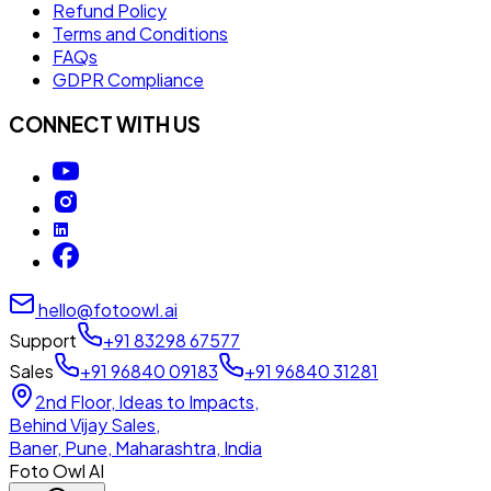
Refund Policy
Terms and Conditions
FAQs
GDPR Compliance
CONNECT WITH US
hello@fotoowl.ai
Support
+91 83298 67577
Sales
+91 96840 09183
+91 96840 31281
2nd Floor, Ideas to Impacts,
Behind Vijay Sales,
Baner, Pune, Maharashtra, India
Foto Owl AI