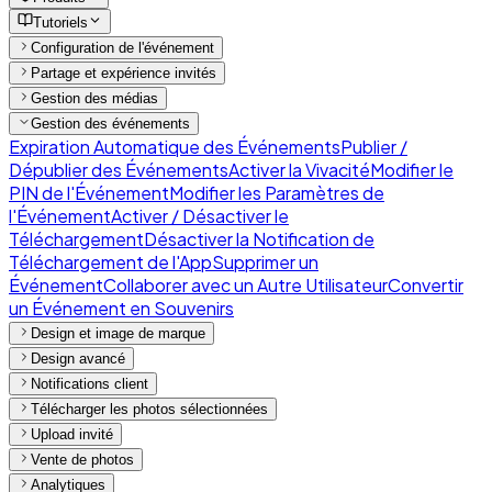
Tutoriels
Configuration de l'événement
Partage et expérience invités
Gestion des médias
Gestion des événements
Expiration Automatique des Événements
Publier /
Dépublier des Événements
Activer la Vivacité
Modifier le
PIN de l'Événement
Modifier les Paramètres de
l'Événement
Activer / Désactiver le
Téléchargement
Désactiver la Notification de
Téléchargement de l'App
Supprimer un
Événement
Collaborer avec un Autre Utilisateur
Convertir
un Événement en Souvenirs
Design et image de marque
Design avancé
Notifications client
Télécharger les photos sélectionnées
Upload invité
Vente de photos
Analytiques