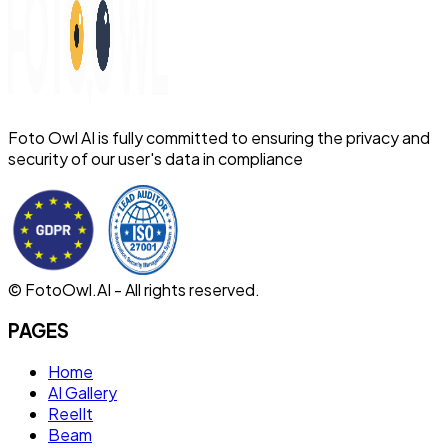
Foto Owl AI is fully committed to ensuring the privacy and
security of our user's data in compliance
© FotoOwl.AI - All rights reserved.
PAGES
Home
AI Gallery
ReelIt
Beam