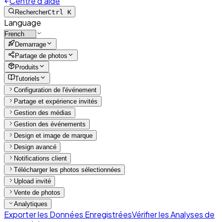
Centre d'aide
Rechercher
Ctrl K
Language
Demarrage
Partage de photos
Produits
Tutoriels
Configuration de l'événement
Partage et expérience invités
Gestion des médias
Gestion des événements
Design et image de marque
Design avancé
Notifications client
Télécharger les photos sélectionnées
Upload invité
Vente de photos
Analytiques
Exporter les Données Enregistrées
Vérifier les Analyses de