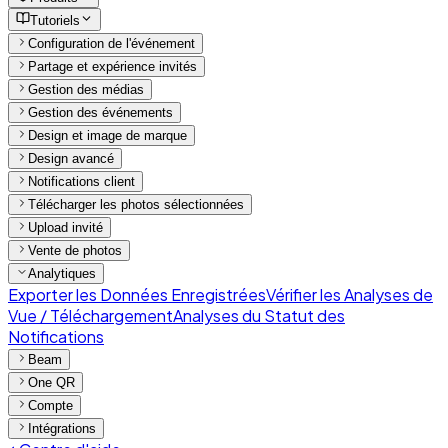
Tutoriels
Configuration de l'événement
Partage et expérience invités
Gestion des médias
Gestion des événements
Design et image de marque
Design avancé
Notifications client
Télécharger les photos sélectionnées
Upload invité
Vente de photos
Analytiques
Exporter les Données Enregistrées
Vérifier les Analyses de
Vue / Téléchargement
Analyses du Statut des
Notifications
Beam
One QR
Compte
Intégrations