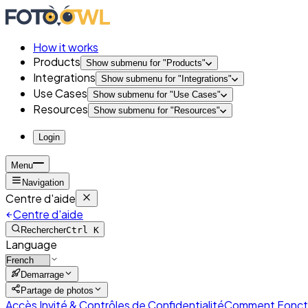
How it works
Products
Show submenu for "
Products
"
Integrations
Show submenu for "
Integrations
"
Use Cases
Show submenu for "
Use Cases
"
Resources
Show submenu for "
Resources
"
Login
Menu
Navigation
Centre d'aide
Centre d'aide
Rechercher
Ctrl K
Language
Demarrage
Partage de photos
Accès Invité & Contrôles de Confidentialité
Comment Fonctio