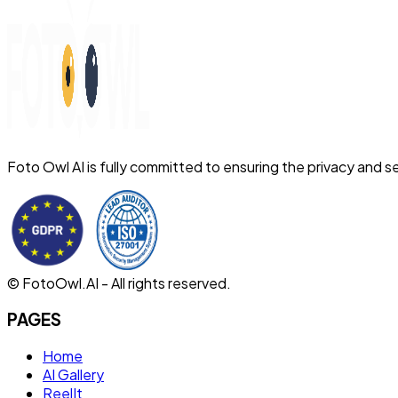
Foto Owl AI is fully committed to ensuring the privacy and se
© FotoOwl.AI - All rights reserved.
PAGES
Home
AI Gallery
ReelIt