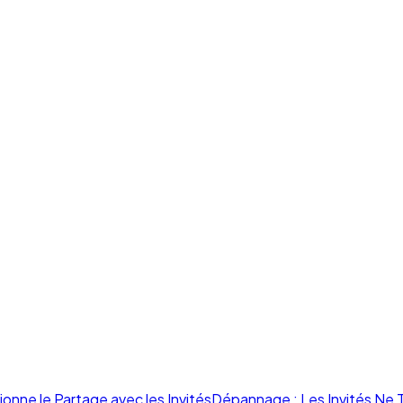
nne le Partage avec les Invités
Dépannage : Les Invités Ne 